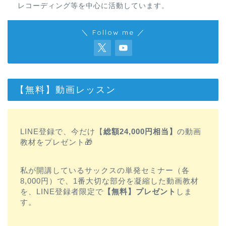
レコーディング等を中心に活動しています。
＼ Follow me ／
【無料】動画レッスン
LINE登録で、今だけ【
総額24,000円相当】
の動画
教材をプレゼント🎁
私が開講しているサックスの単発セミナー（各
8,000円）で、1番大切な部分を凝縮した動画教材
を、LINE登録者限定で
【無料】プレゼント
しま
す。