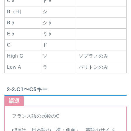
C＃
ド＃
B（H）
シ
B♭
シ♭
E♭
ミ♭
C
ド
High G
ソ
ソプラノのみ
Low A
ラ
バリトンのみ
2-2.C1〜C5キー
語源
フランス語のcôtéのC
côtéは、日本語の「横・側面」、英語のサイド