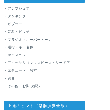
・アンブシュア
・タンギング
・ビブラート
・音程・ピッチ
・フラジオ・オーバートーン
・運指・キー名称
・練習メニュー
・アクセサリ（マウスピース・リード等）
・エチュード・教本
・選曲
・その他・お悩み解決
上達のヒント（楽器演奏全般）