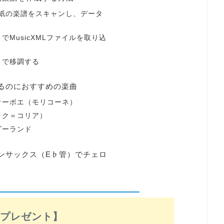
re2で紙の楽譜をスキャンし、データ
トでMusicXMLファイルを取り込
フトで移調する
するのにおすすめの楽曲
のオーボエ（モリコーネ）
チック＝コリア）
ゴーランド
トンサックス（E♭管）でチェロ
料プレゼント】