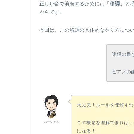
正しい音で演奏するためには
「移調」
と
からです。
今回は、この移調の具体的なやり方につ
楽譜の書
ピアノの
大丈夫！ルールを理解すれ
この概念を理解できれば、
バージェス
になる！