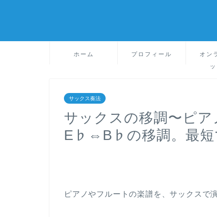
ホーム
プロフィール
オン
ッ
サックス奏法
サックスの移調〜ピア
E♭⇔B♭の移調。最
ピアノやフルートの楽譜を、サックスで