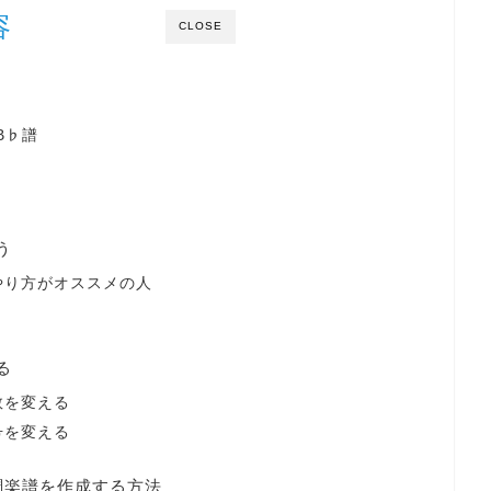
容
CLOSE
B♭譜
う
るやり方がオススメの人
る
数を変える
号を変える
移調楽譜を作成する方法