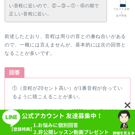
い音程に近いので、②→③→①・④の順で
フルートを吹
く
正しい音程に近い。
女子学生
前述したとおり、音程は周りの音との兼ね合いがある
ので、一概には言えませんが、基本的には次の回答と
なることが多いです。
回答
①（音程が20セント高い）が1番音程が合ってい
るように聴こえることが多い。
※20セントは例えを使って解説しているだけな
ので、一律20セント高いことを良しとしている
わけではありません。