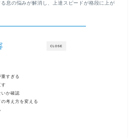
する息の悩みが解消し、上達スピードが格段に上が
容
CLOSE
が重すぎる
直す
ないか確認
いての考え方を変える
る