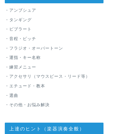
・アンブシュア
・タンギング
・ビブラート
・音程・ピッチ
・フラジオ・オーバートーン
・運指・キー名称
・練習メニュー
・アクセサリ（マウスピース・リード等）
・エチュード・教本
・選曲
・その他・お悩み解決
上達のヒント（楽器演奏全般）