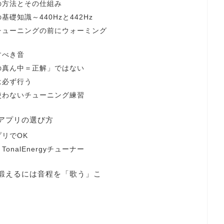
グの方法とその仕組み
基礎知識～440Hzと442Hz
）チューニングの前にウォーミング
すべき音
ーの真ん中＝正解」ではない
は必ず行う
を使わないチューニング練習
・アプリの選び方
プリでOK
TonalEnergyチューナー
を鍛えるには音程を「歌う」こ