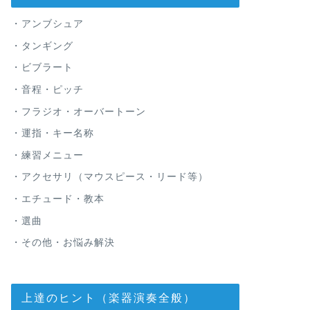
・アンブシュア
・タンギング
・ビブラート
・音程・ピッチ
・フラジオ・オーバートーン
・運指・キー名称
・練習メニュー
・アクセサリ（マウスピース・リード等）
・エチュード・教本
・選曲
・その他・お悩み解決
上達のヒント（楽器演奏全般）