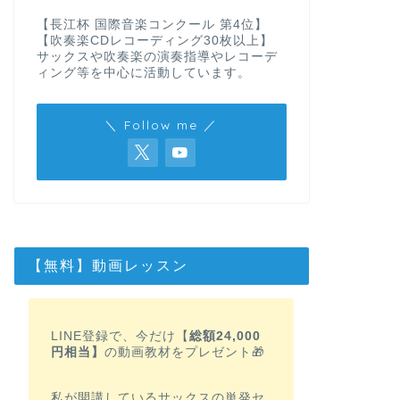
【長江杯 国際音楽コンクール 第4位】
【吹奏楽CDレコーディング30枚以上】
サックスや吹奏楽の演奏指導やレコーデ
ィング等を中心に活動しています。
＼ Follow me ／
【無料】動画レッスン
LINE登録で、今だけ【
総額24,000
円相当】
の動画教材をプレゼント🎁
私が開講しているサックスの単発セ