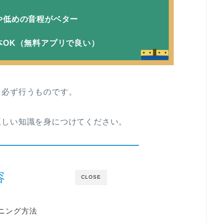
や低めの音程がベター
本OK（無料アプリで良い）
、必ず行うものです。
正しい知識を身につけてください。
容
CLOSE
ーニング方法