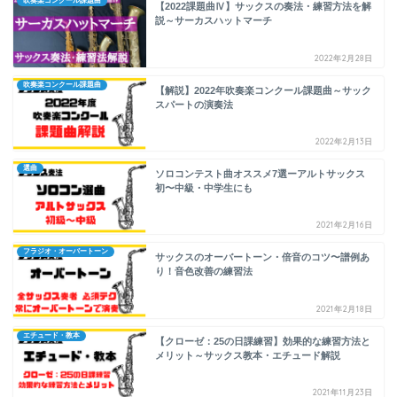
吹奏楽コンクール課題曲
【2022課題曲Ⅳ】サックスの奏法・練習方法を解
説～サーカスハットマーチ
2022年2月28日
吹奏楽コンクール課題曲
【解説】2022年吹奏楽コンクール課題曲～サック
スパートの演奏法
2022年2月13日
選曲
ソロコンテスト曲オススメ7選ーアルトサックス
初〜中級・中学生にも
2021年2月16日
フラジオ・オーバートーン
サックスのオーバートーン・倍音のコツ〜譜例あ
り！音色改善の練習法
2021年2月18日
エチュード・教本
【クローゼ：25の日課練習】効果的な練習方法と
メリット～サックス教本・エチュード解説
2021年11月23日